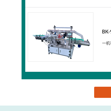
BK
一机
思源黑体预加载(勿删): 东莞市骉控自动化设备有限