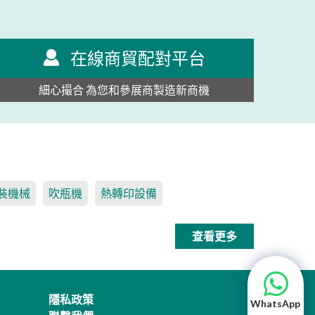
在線商貿配對平台
細心撮合 為您和參展商製造新商機
裝機械
吹瓶機
熱轉印設備
查看更多
隱私政策
WhatsApp