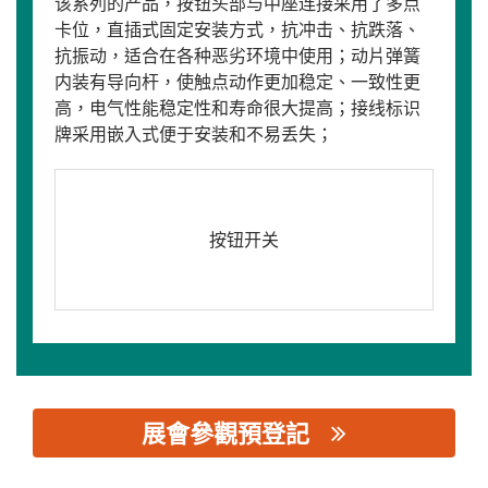
该系列的产品，按钮头部与中座连接采用了多点
卡位，直插式固定安装方式，抗冲击、抗跌落、
抗振动，适合在各种恶劣环境中使用；动片弹簧
内装有导向杆，使触点动作更加稳定、一致性更
高，电气性能稳定性和寿命很大提高；接线标识
牌采用嵌入式便于安装和不易丢失；
按钮开关
展會參觀預登記
思源黑体预加载(勿删): 昌得电气科技有限公司