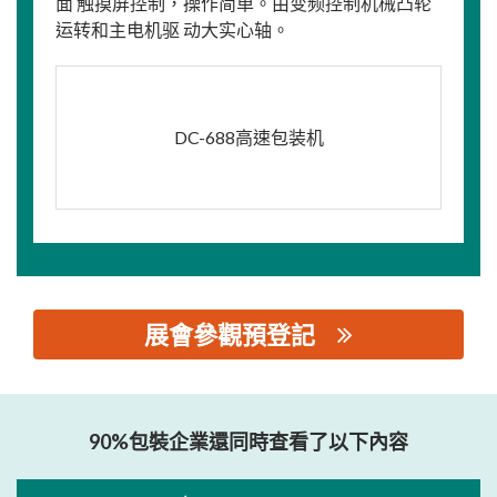
面 触摸屏控制，操作简单。由变频控制机械凸轮
运转和主电机驱 动大实心轴。
DC-688高速包装机
展會參觀預登記
思源黑体预加载(勿删): 汕头市大川机械有限公司
90%包裝企業還同時查看了以下內容