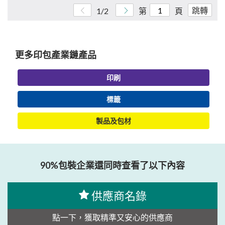
跳轉
1/2
第
頁
更多印包產業鏈產品
印刷
標籤
製品及包材
90%包裝企業還同時查看了以下內容
供應商名錄
點一下，獲取精準又安心的供應商