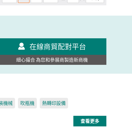
在線商貿配對平台
細心撮合 為您和參展商製造新商機
裝機械
吹瓶機
熱轉印設備
查看更多