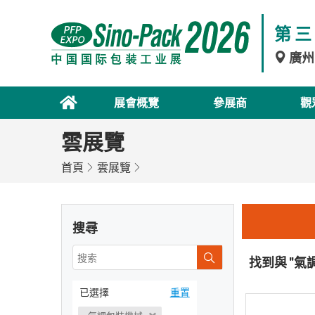
第三
廣州
展會概覽
參展商
觀
雲展覽
首頁
雲展覽
搜尋
找到與 "氣
已選擇
重置