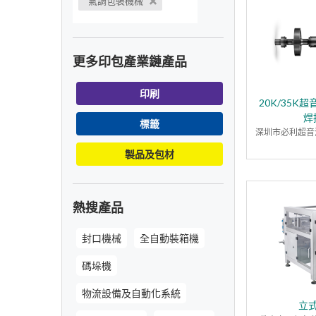
氣調包裝機械
更多印包產業鏈產品
印刷
20K/35K
焊
標籤
深圳市必利超音
製品及包材
熱搜產品
封口機械
全自動裝箱機
碼垛機
物流設備及自動化系統
立