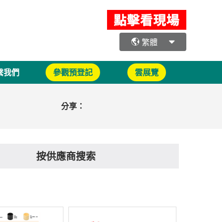
繁體
繫我們
參觀預登記
雲展覽
分享：
按供應商搜索