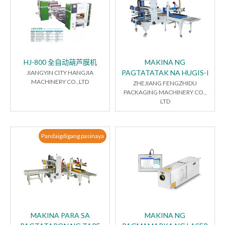
HJ-800 全自动葫芦膜机
MAKINA NG
PAGTATATAK NA HUGIS-I
JIANGYIN CITY HANGJIA
MACHINERY CO.,LTD
ZHEJIANG FENGZHIDU
PACKAGING MACHINERY CO.,
LTD
Pandaigdigang pasinaya
MAKINA PARA SA
MAKINA NG