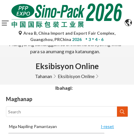
Ang mga awtomatikong pagsasalin ng Google Translate ay
Area B, China Import and Export Fair Complex,
para lamang sa sanggunian at maaaring hindi tumpak.
Guangzhou, PRChina
2026
3
4 - 6
Mangyaring sumangguni sa orihinal na bersyon ng wika
para sa anumang mga katanungan.
Eksibisyon Online
Tahanan
Eksibisyon Online
Ibahagi:
Maghanap
Mga Napiling Pamantayan
I-reset