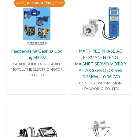
Unang palabas sa Timog Tsina
Pambawas ng Gear ng Uod
MX THREE-PHASE AC
ng MTRV
PERMANENTENG
MAGNET SERVO MOTOR
GUANGDONG DONGGUAN
MOTOLLTHE ELECTRIC MOTOR
AT AX SERVO DRIVES
CO., LTD
(0.28KW~10.06KW)
BONENG TRANSMISSION
(ZHAOQING)CO.,LTD.