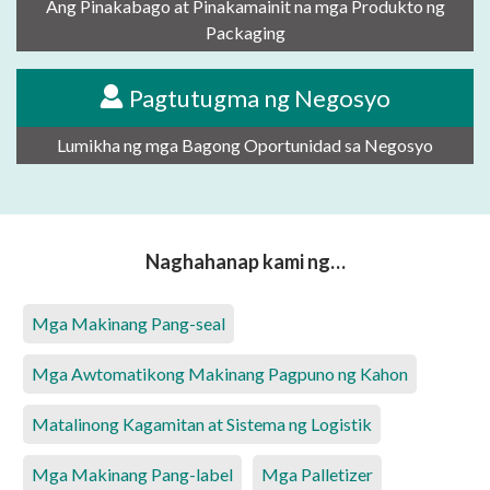
Ang Pinakabago at Pinakamainit na mga Produkto ng
Packaging
Pagtutugma ng Negosyo
Lumikha ng mga Bagong Oportunidad sa Negosyo
Naghahanap kami ng…
Mga Makinang Pang-seal
Mga Awtomatikong Makinang Pagpuno ng Kahon
Matalinong Kagamitan at Sistema ng Logistik
Mga Makinang Pang-label
Mga Palletizer