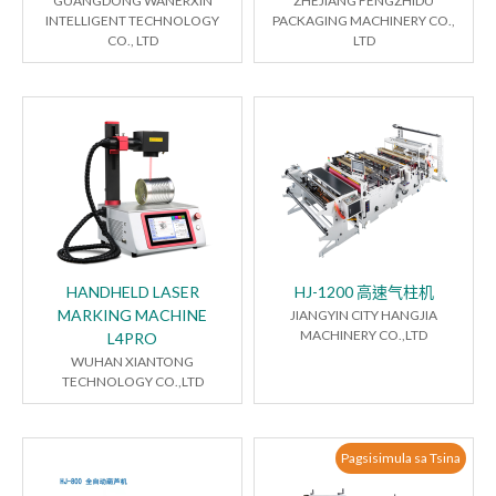
GUANGDONG WANERXIN
ZHEJIANG FENGZHIDU
INTELLIGENT TECHNOLOGY
PACKAGING MACHINERY CO.,
CO., LTD
LTD
HANDHELD LASER
HJ-1200 高速气柱机
MARKING MACHINE
JIANGYIN CITY HANGJIA
MACHINERY CO.,LTD
L4PRO
WUHAN XIANTONG
TECHNOLOGY CO.,LTD
Pagsisimula sa Tsina