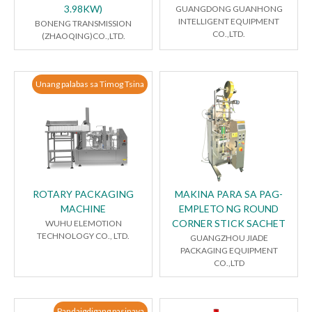
3.98KW)
GUANGDONG GUANHONG
INTELLIGENT EQUIPMENT
BONENG TRANSMISSION
CO.,LTD.
(ZHAOQING)CO.,LTD.
Unang palabas sa Timog Tsina
ROTARY PACKAGING
MAKINA PARA SA PAG-
MACHINE
EMPLETO NG ROUND
CORNER STICK SACHET
WUHU ELEMOTION
TECHNOLOGY CO., LTD.
GUANGZHOU JIADE
PACKAGING EQUIPMENT
CO.,LTD
Pandaigdigang pasinaya