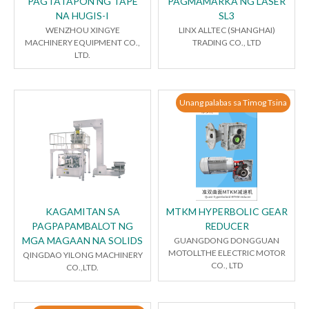
PAGTATAPON NG TAPE
PAGMAMARKA NG LASER
NA HUGIS-I
SL3
WENZHOU XINGYE
LINX ALLTEC (SHANGHAI)
MACHINERY EQUIPMENT CO.,
TRADING CO., LTD
LTD.
Unang palabas sa Timog Tsina
KAGAMITAN SA
MTKM HYPERBOLIC GEAR
PAGPAPAMBALOT NG
REDUCER
MGA MAGAAN NA SOLIDS
GUANGDONG DONGGUAN
MOTOLLTHE ELECTRIC MOTOR
QINGDAO YILONG MACHINERY
CO., LTD
CO.,LTD.