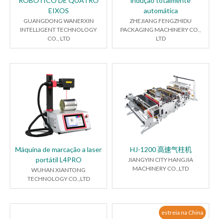
ROBÓTICO DE QUATRO
indução totalmente
EIXOS
automática
GUANGDONG WANERXIN
ZHEJIANG FENGZHIDU
INTELLIGENT TECHNOLOGY
PACKAGING MACHINERY CO.,
CO., LTD
LTD
Máquina de marcação a laser
HJ-1200 高速气柱机
portátil L4PRO
JIANGYIN CITY HANGJIA
MACHINERY CO.,LTD
WUHAN XIANTONG
TECHNOLOGY CO.,LTD
estreia na China