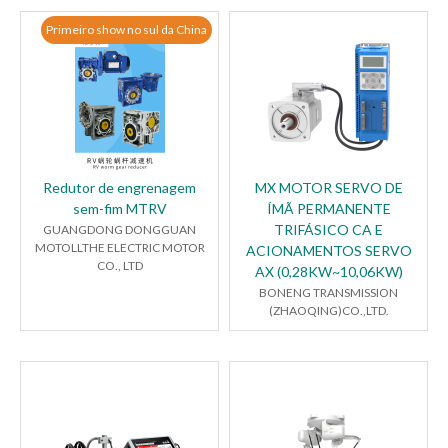
Primeiro show no sul da China
Redutor de engrenagem
MX MOTOR SERVO DE
sem-fim MTRV
ÍMÃ PERMANENTE
TRIFÁSICO CA E
GUANGDONG DONGGUAN
MOTOLLTHE ELECTRIC MOTOR
ACIONAMENTOS SERVO
CO., LTD
AX (0,28KW~10,06KW)
BONENG TRANSMISSION
(ZHAOQING)CO.,LTD.