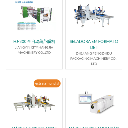
HJ-800 全自动葫芦膜机
SELADORA EM FORMATO
DE I
JIANGYIN CITY HANGJIA
MACHINERY CO.,LTD
ZHEJIANG FENGZHIDU
PACKAGING MACHINERY CO.,
LTD
estreia mundial