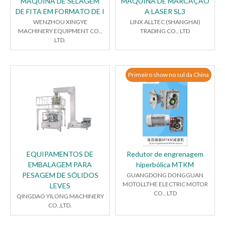
MÁQUINA DE SELAGEM
MÁQUINA DE MARCAÇÃO
DE FITA EM FORMATO DE I
A LASER SL3
WENZHOU XINGYE
LINX ALLTEC (SHANGHAI)
MACHINERY EQUIPMENT CO.,
TRADING CO., LTD
LTD.
Primeiro show no sul da China
EQUIPAMENTOS DE
Redutor de engrenagem
EMBALAGEM PARA
hiperbólica MTKM
PESAGEM DE SÓLIDOS
GUANGDONG DONGGUAN
MOTOLLTHE ELECTRIC MOTOR
LEVES
CO., LTD
QINGDAO YILONG MACHINERY
CO.,LTD.