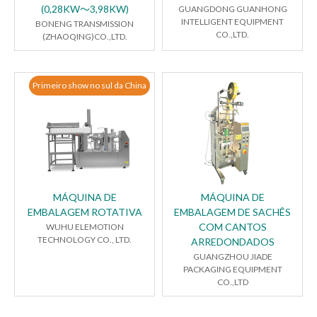
(0,28KW～3,98KW)
GUANGDONG GUANHONG
INTELLIGENT EQUIPMENT
BONENG TRANSMISSION
CO.,LTD.
(ZHAOQING)CO.,LTD.
Primeiro show no sul da China
MÁQUINA DE
MÁQUINA DE
EMBALAGEM ROTATIVA
EMBALAGEM DE SACHÊS
COM CANTOS
WUHU ELEMOTION
TECHNOLOGY CO., LTD.
ARREDONDADOS
GUANGZHOU JIADE
PACKAGING EQUIPMENT
CO.,LTD