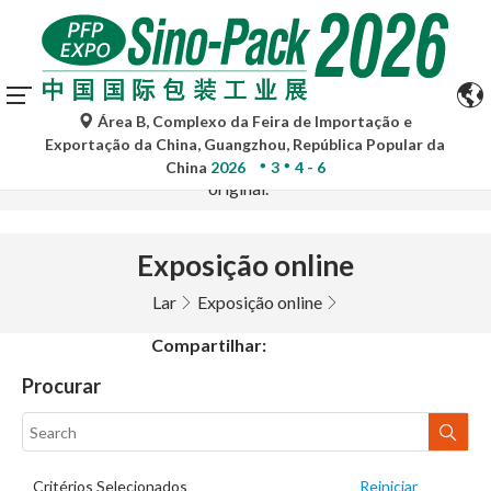
As traduções automáticas do Google Tradutor são apenas
Área B, Complexo da Feira de Importação e
para referência e podem conter imprecisões. Para
Exportação da China, Guangzhou, República Popular da
quaisquer dúvidas, consulte a versão original no idioma
China
2026
3
4 - 6
original.
Exposição online
Lar
Exposição online
Compartilhar:
Procurar
Critérios Selecionados
Reiniciar