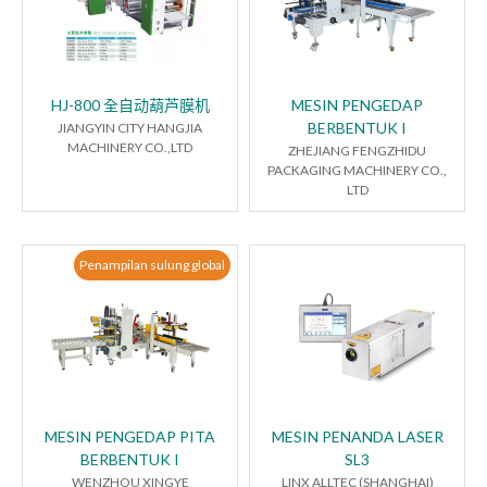
HJ-800 全自动葫芦膜机
MESIN PENGEDAP
BERBENTUK I
JIANGYIN CITY HANGJIA
MACHINERY CO.,LTD
ZHEJIANG FENGZHIDU
PACKAGING MACHINERY CO.,
LTD
Penampilan sulung global
MESIN PENGEDAP PITA
MESIN PENANDA LASER
BERBENTUK I
SL3
WENZHOU XINGYE
LINX ALLTEC (SHANGHAI)