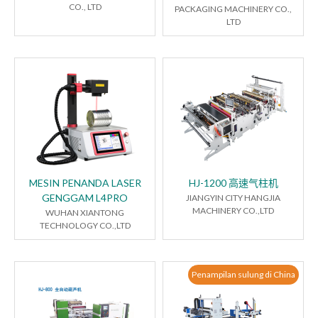
CO., LTD
PACKAGING MACHINERY CO.,
LTD
MESIN PENANDA LASER
HJ-1200 高速气柱机
GENGGAM L4PRO
JIANGYIN CITY HANGJIA
MACHINERY CO.,LTD
WUHAN XIANTONG
TECHNOLOGY CO.,LTD
Penampilan sulung di China