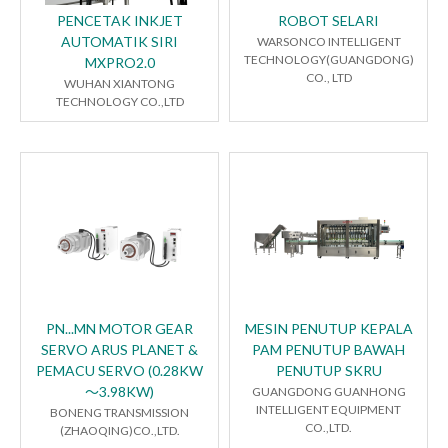
PENCETAK INKJET
ROBOT SELARI
AUTOMATIK SIRI
WARSONCO INTELLIGENT
TECHNOLOGY(GUANGDONG)
MXPRO2.0
CO., LTD
WUHAN XIANTONG
TECHNOLOGY CO.,LTD
PN...MN MOTOR GEAR
MESIN PENUTUP KEPALA
SERVO ARUS PLANET &
PAM PENUTUP BAWAH
PEMACU SERVO (0.28KW
PENUTUP SKRU
～3.98KW)
GUANGDONG GUANHONG
INTELLIGENT EQUIPMENT
BONENG TRANSMISSION
CO.,LTD.
(ZHAOQING)CO.,LTD.