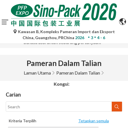
Terjemahan automatik oleh Google Translate adalah untuk
Kawasan B, Kompleks Pameran Import dan Eksport
rujukan sahaja dan mungkin tidak tepat. Sila rujuk versi
China, Guangzhou, PRChina
2026
3
4 - 6
bahasa asal untuk sebarang pertanyaan.
Pameran Dalam Talian
Laman Utama
Pameran Dalam Talian
Kongsi:
Carian
Kriteria Terpilih
Tetapkan semula