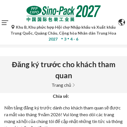
Khu B, Khu phức hợp Hội chợ Nhập khẩu và Xuất khẩu
Bản dịch tự động của Google Translate chỉ mang tính chất
Trung Quốc, Quảng Châu, Cộng hòa Nhân dân Trung Hoa
tham khảo và có thể không chính xác. Vui lòng tham khảo
2027
3
4 - 6
bản gốc ngôn ngữ để biết thêm chi tiết.
Đăng ký trước cho khách tham
quan
Trang chủ
Chia sẻ:
Nền tảng đăng ký trước dành cho khách tham quan sẽ được
ra mắt vào tháng 9 năm 2026! Vui lòng theo dõi các trang
mạng xã hội của chúng tôi để cập nhật những tin tức và thông