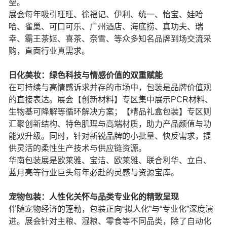
垒。
展会每年吸引旺旺、徐福记、伊利、统一、怡宝、娃哈
哈、雀巢、可口可乐、广州酒店、海底捞、真功夫、瑞
幸、霸王茶姬、喜茶、奈雪、等众多知名品牌到场交流采
购，直面行业真需求。
日化美妆：绿色科技与情感价值的双重赋能
在可持续与高情感诉求并存的市场中，包装是品牌价值观
的直接表达。展会【创新材料】专区集中展示PCR材料、
生物基可降解等循环解决方案；【精品礼盒包装】专区则
汇聚创新结构、特色肌理与高端材质，助力产品颜值与功
能双升级。同时，针对新锐品牌的小批量、快反需求，提
供灵活的柔性生产技术与供应链资源。
华南包装展是欧莱雅、宝洁、欧莱雅、联合利华、立白、
蓝月亮等行业巨头每年必赴的灵感与资源宝库。
宠物包装：人性化关怀与品类专业化的精致呈现
伴随宠物经济的蓬勃，包装正向“拟人化”与“专业化”深度演
进。展会针对主粮、湿粮、零食等不同品类，除了自动化