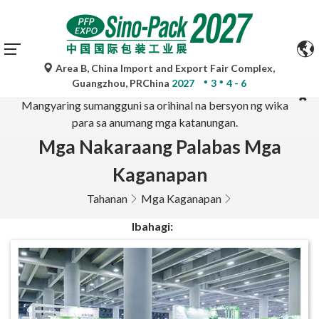
Area B, China Import and Export Fair Complex,
Ang mga awtomatikong pagsasalin ng Google Translate ay
Guangzhou, PRChina
2027
3
4 - 6
para lamang sa sanggunian at maaaring hindi tumpak.
Mangyaring sumangguni sa orihinal na bersyon ng wika
para sa anumang mga katanungan.
Mga Nakaraang Palabas Mga
Kaganapan
Tahanan
Mga Kaganapan
Ibahagi: