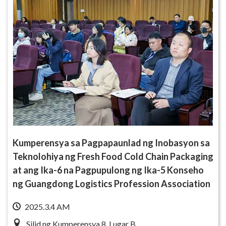
Kumperensya sa Pagpapaunlad ng Inobasyon sa
Teknolohiya ng Fresh Food Cold Chain Packaging
at ang Ika-6 na Pagpupulong ng Ika-5 Konseho
ng Guangdong Logistics Profession Association
2025.3.4 AM
Silid ng Kumperensya 8, Lugar B