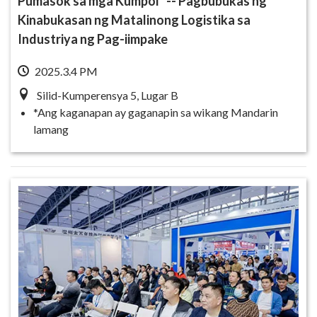
Pumasok sa mga Kumpol" -- Pagbubukas ng
Kinabukasan ng Matalinong Logistika sa
Industriya ng Pag-iimpake
2025.3.4 PM
Silid-Kumperensya 5, Lugar B
*Ang kaganapan ay gaganapin sa wikang Mandarin
lamang